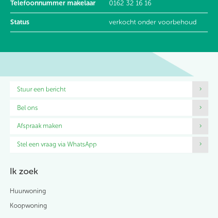
Telefoonnummer makelaar
0162 32 16 16
Status
verkocht onder voorbehoud
Contactinformatie
Stuur een bericht
Bel ons
Afspraak maken
Stel een vraag via WhatsApp
Ik zoek
Huurwoning
Koopwoning