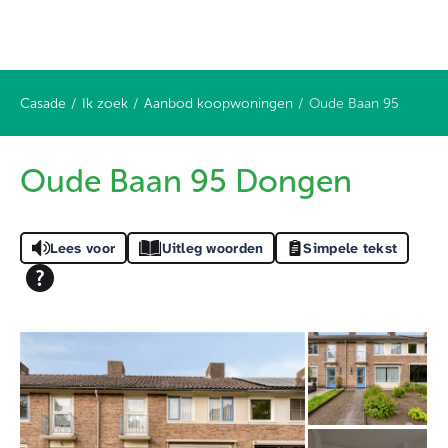
Casade
Ik zoek
Aanbod koopwoningen
Oude Baan 95
Naar hoofdinhoud
Naar hoofdnavigatiemenu
Naar zoeken
Oude Baan 95 Dongen
Lees voor
Uitleg woorden
Simpele tekst