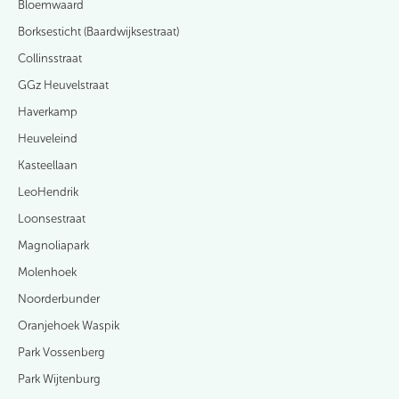
Bloemwaard
Borksesticht (Baardwijksestraat)
Collinsstraat
GGz Heuvelstraat
Haverkamp
Heuveleind
Kasteellaan
LeoHendrik
Loonsestraat
Magnoliapark
Molenhoek
Noorderbunder
Oranjehoek Waspik
Park Vossenberg
Park Wijtenburg