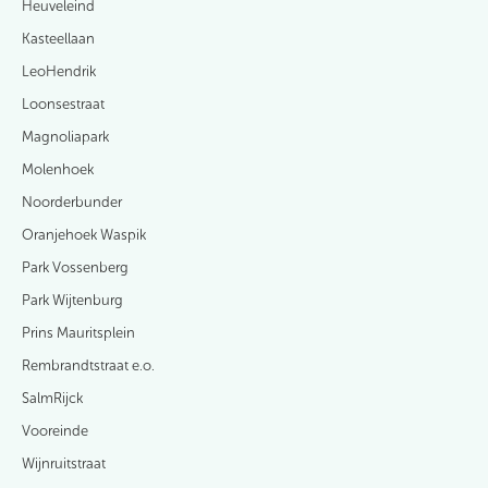
Heuveleind
Kasteellaan
LeoHendrik
Loonsestraat
Magnoliapark
Molenhoek
Noorderbunder
Oranjehoek Waspik
Park Vossenberg
Park Wijtenburg
Prins Mauritsplein
Rembrandtstraat e.o.
SalmRijck
Vooreinde
Wijnruitstraat