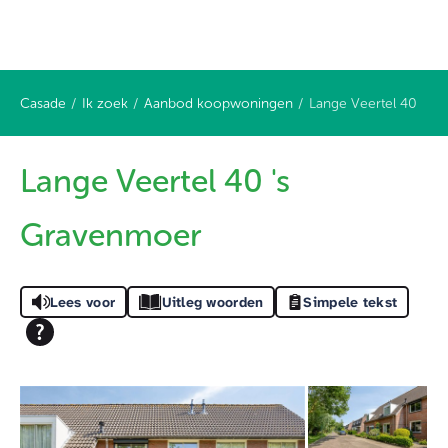
Casade
Ik zoek
Aanbod koopwoningen
Lange Veertel 40
Naar hoofdinhoud
Naar hoofdnavigatiemenu
Naar zoeken
Lange Veertel 40 's
Gravenmoer
Lees voor
Uitleg woorden
Simpele tekst