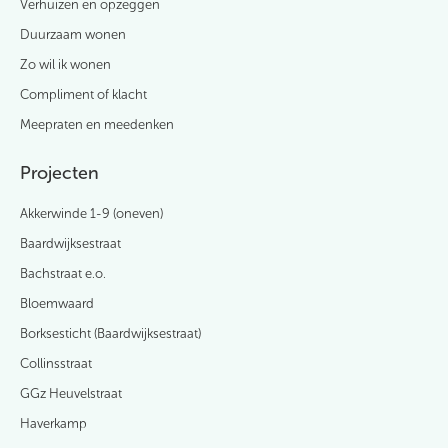
Verhuizen en opzeggen
Duurzaam wonen
Zo wil ik wonen
Compliment of klacht
Meepraten en meedenken
Projecten
Akkerwinde 1-9 (oneven)
Baardwijksestraat
Bachstraat e.o.
Bloemwaard
Borksesticht (Baardwijksestraat)
Collinsstraat
GGz Heuvelstraat
Haverkamp