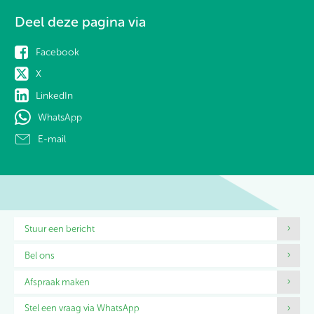
Deel deze pagina via
Facebook
X
LinkedIn
WhatsApp
E-mail
Contactinformatie
Stuur een bericht
Bel ons
Afspraak maken
Stel een vraag via WhatsApp