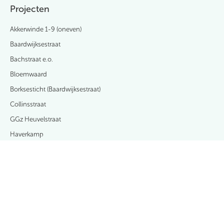
Projecten
Akkerwinde 1-9 (oneven)
Baardwijksestraat
Bachstraat e.o.
Bloemwaard
Borksesticht (Baardwijksestraat)
Collinsstraat
GGz Heuvelstraat
Haverkamp
Heuveleind
Kasteellaan
LeoHendrik
Loonsestraat
Magnoliapark