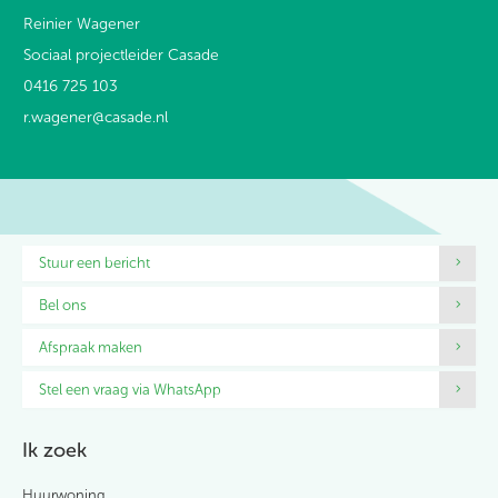
Reinier Wagener
Sociaal projectleider Casade
0416 725 103
r.wagener@casade.nl
Contactinformatie
Stuur een bericht
Bel ons
Afspraak maken
Stel een vraag via WhatsApp
Ik zoek
Huurwoning