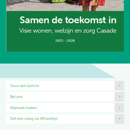
Contactinformatie
Stuur een bericht
Bel ons
Afspraak maken
Stel een vraag via WhatsApp