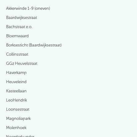
Akkerwinde 1-9 (oneven)
Baardwijksestraat
Bachstraat e.o.
Bloemwaard
Borksesticht (Baardwijksestraat)
Collinsstraat
GGz Heuvelstraat
Haverkamp
Heuveleind
Kasteellaan
LeoHendrik
Loonsestraat
Magnoliapark
Molenhoek
Noorderbunder