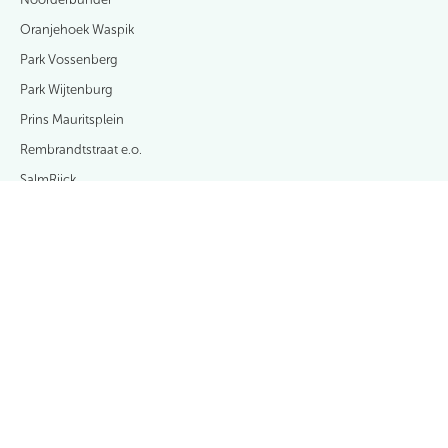
Oranjehoek Waspik
Park Vossenberg
Park Wijtenburg
Prins Mauritsplein
Rembrandtstraat e.o.
SalmRijck
Vooreinde
Wijnruitstraat
Zanddonk-Zuid fase 2
Zanddonk-Zuid fase 3
Over Casade
Contact & afspraak maken
Nieuws en publicaties