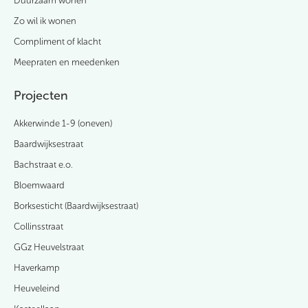
Duurzaam wonen
Zo wil ik wonen
Compliment of klacht
Meepraten en meedenken
Projecten
Akkerwinde 1-9 (oneven)
Baardwijksestraat
Bachstraat e.o.
Bloemwaard
Borksesticht (Baardwijksestraat)
Collinsstraat
GGz Heuvelstraat
Haverkamp
Heuveleind