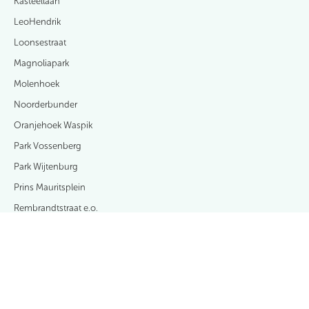
Kasteellaan
LeoHendrik
Loonsestraat
Magnoliapark
Molenhoek
Noorderbunder
Oranjehoek Waspik
Park Vossenberg
Park Wijtenburg
Prins Mauritsplein
Rembrandtstraat e.o.
SalmRijck
Vooreinde
Wijnruitstraat
Zanddonk-Zuid fase 2