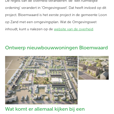
De
regels van de overheid veranderen: de
‘
wet ruimtelijke
ordening
’
verander
t
in
‘
O
mgevingswet
’
.
D
at heeft invloed op dit
project. Bloemwaard is het eerste project
in de gemeente Loon
op Zand
met
een
omgevingsplan
.
Wat
de Omgevingswet
inhoudt
, kunt u nalezen op de
website van de overheid
.
Ontwerp nieuwbouwwoningen Bloemwaard
Wat komt er allemaal kijken bij een