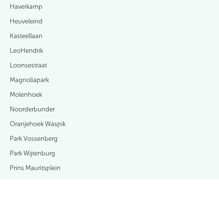
Haverkamp
Heuveleind
Kasteellaan
LeoHendrik
Loonsestraat
Magnoliapark
Molenhoek
Noorderbunder
Oranjehoek Waspik
Park Vossenberg
Park Wijtenburg
Prins Mauritsplein
Rembrandtstraat e.o.
SalmRijck
Vooreinde