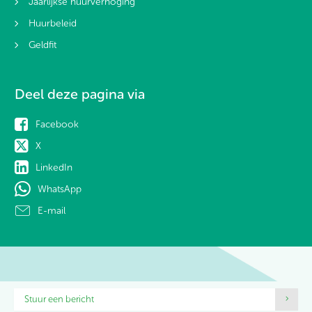
Jaarlijkse huurverhoging
Huurbeleid
Geldfit
Deel deze pagina via
Facebook
X
LinkedIn
WhatsApp
E-mail
Contactinformatie
Stuur een bericht