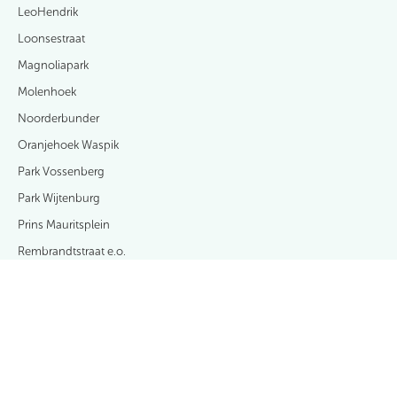
LeoHendrik
Loonsestraat
Magnoliapark
Molenhoek
Noorderbunder
Oranjehoek Waspik
Park Vossenberg
Park Wijtenburg
Prins Mauritsplein
Rembrandtstraat e.o.
SalmRijck
Vooreinde
Wijnruitstraat
Zanddonk-Zuid fase 2
Zanddonk-Zuid fase 3