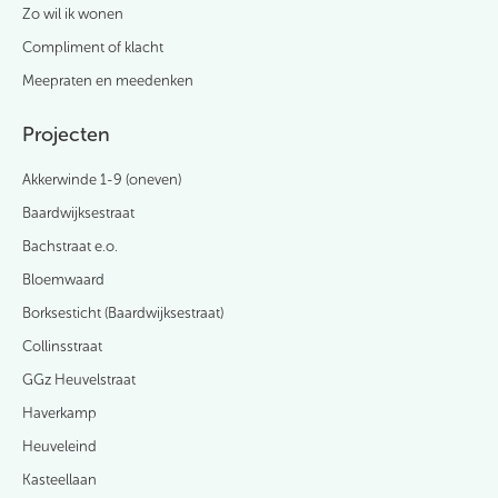
Zo wil ik wonen
Compliment of klacht
Meepraten en meedenken
Projecten
Akkerwinde 1-9 (oneven)
Baardwijksestraat
Bachstraat e.o.
Bloemwaard
Borksesticht (Baardwijksestraat)
Collinsstraat
GGz Heuvelstraat
Haverkamp
Heuveleind
Kasteellaan