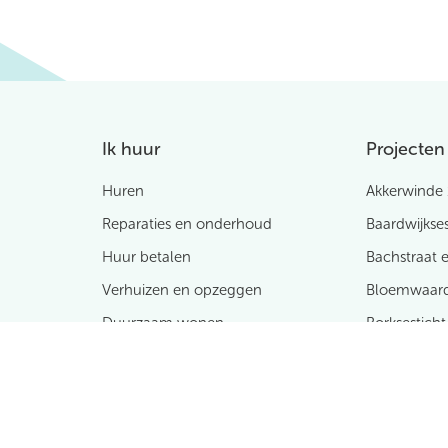
Ik huur
Projecten
Huren
Akkerwinde 
Reparaties en onderhoud
Baardwijkses
Huur betalen
Bachstraat e
Verhuizen en opzeggen
Bloemwaar
Duurzaam wonen
Borksesticht
Zo wil ik wonen
Collinsstraa
Compliment of klacht
GGz Heuvels
Meepraten en meedenken
Haverkamp