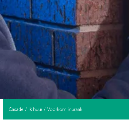
Casade
Ik huur
Voorkom inbraak!