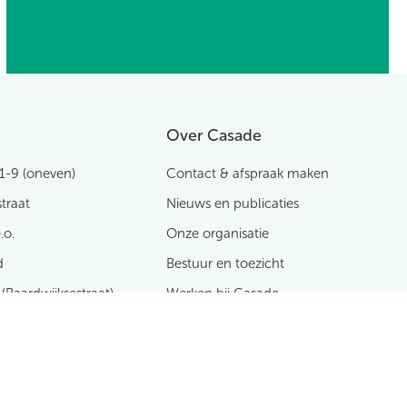
Over Casade
1-9 (oneven)
Contact & afspraak maken
traat
Nieuws en publicaties
.o.
Onze organisatie
d
Bestuur en toezicht
 (Baardwijksestraat)
Werken bij Casade
t
Voor leveranciers
traat
Uw privacy en Casade
Voor projectontwikkelaars