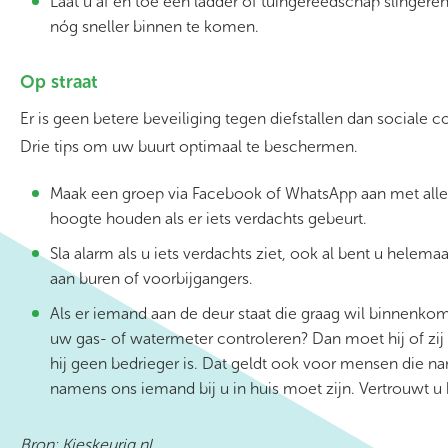
Laat u af en toe een ladder of tuingereedschap slinger
nóg sneller binnen te komen.
Op straat
Er is geen betere beveiliging tegen diefstallen dan sociale c
Drie tips
om uw buurt optimaal te beschermen.
Maak een groep via Facebook of WhatsApp aan met alle 
hoogte houden als er iets verdachts gebeurt.
Sla alarm als u iets verdachts ziet, ook al bent u helem
aan buren of voorbijgangers.
Als er iemand aan de deur staat die graag wil binnenko
uw gas- of watermeter controleren? Dan moet hij of zij
hij geen bedrieger is. Dat geldt ook voor mensen die na
namens ons iemand bij u in huis moet zijn. Vertrouwt u h
Bron: Kieskeurig.nl